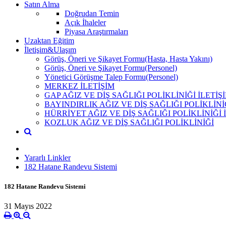
Satın Alma
Doğrudan Temin
Açık İhaleler
Piyasa Araştırmaları
Uzaktan Eğitim
İletişim&Ulaşım
Görüş, Öneri ve Şikayet Formu(Hasta, Hasta Yakını)
Görüş, Öneri ve Şikayet Formu(Personel)
Yönetici Görüşme Talep Formu(Personel)
MERKEZ İLETİŞİM
GAP AĞIZ VE DİŞ SAĞLIĞI POLİKLİNİĞİ İLETİŞ
BAYINDIRLIK AĞIZ VE DİŞ SAĞLIĞI POLİKLİNİ
HÜRRİYET AĞIZ VE DİŞ SAĞLIĞI POLİKLİNİĞİ 
KOZLUK AĞIZ VE DİŞ SAĞLIĞI POLİKLİNİĞİ
Yararlı Linkler
182 Hatane Randevu Sistemi
182 Hatane Randevu Sistemi
31 Mayıs 2022