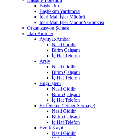
Hastane Yönetimi
Başhekim
Başhekim Yardımcısı
İdari Mali İşler Müdürü
İdari Mali İşler Müdür Yardımcısı
Organizasyon Şeması
İdari Birimler
Aynıyat-Ambar
Nasıl Gidilir
Birim Çalışanı
İç Hat Telefon
Arşiv
Nasıl Gidilir
Birim Çalışanı
İç Hat Telefon
Bilgi İşlem
Nasıl Gidilir
Birim Çalışanı
İç Hat Telefon
Ek Ödeme (Döner Sermaye)
Nasıl Gidilir
Birim Çalışanı
İç Hat Telefon
Evrak Kayıt
Nasıl Gidilir