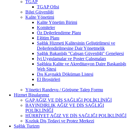
TGAP
TGAP Ofisi
Bilgi Güvenliği
Kalite Yönetimi
Kalite Yönetim Birimi
Komiteler
Öz Değerlendirme Planı
Eğitim Planı
Sağlık Hizmeti Kalitesinin Geliştirilmesi ve
Değerlendirilmesine Dair Yönetmelik
Sağlık Bakanlığı ''Çalışan Güvenliği'' Genelgesi
İyi Uygulamalar ve Poster Çalışmaları
Sağlıkta Kalite ve Akreditasyon Daire Başkanlığı
Web Sitesi
Dış Kaynaklı Döküman Listesi
El Broşürleri
Yönetici Randevu / Görüşme Talep Formu
Hizmet Binalarımız
GAP AĞIZ VE DİŞ SAĞLIĞI POLİKLİNİĞİ
BAYINDIRLIK AĞIZ VE DİŞ SAĞLIĞI
POLİKLİNİĞİ
HÜRRİYET AĞIZ VE DİŞ SAĞLIĞI POLİKLİNİĞİ
Kozluk Diş Tedavi ve Protez Merkezi
Sağlık Turizm