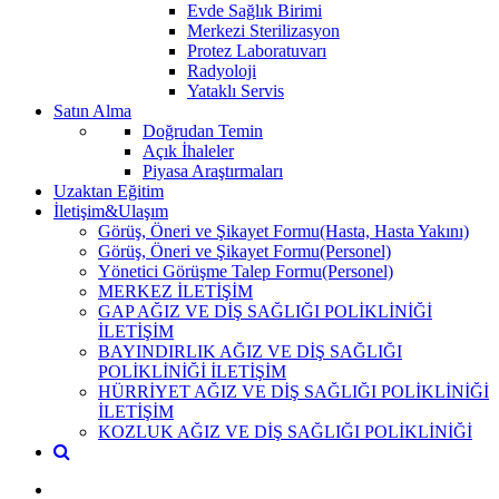
Evde Sağlık Birimi
Merkezi Sterilizasyon
Protez Laboratuvarı
Radyoloji
Yataklı Servis
Satın Alma
Doğrudan Temin
Açık İhaleler
Piyasa Araştırmaları
Uzaktan Eğitim
İletişim&Ulaşım
Görüş, Öneri ve Şikayet Formu(Hasta, Hasta Yakını)
Görüş, Öneri ve Şikayet Formu(Personel)
Yönetici Görüşme Talep Formu(Personel)
MERKEZ İLETİŞİM
GAP AĞIZ VE DİŞ SAĞLIĞI POLİKLİNİĞİ
İLETİŞİM
BAYINDIRLIK AĞIZ VE DİŞ SAĞLIĞI
POLİKLİNİĞİ İLETİŞİM
HÜRRİYET AĞIZ VE DİŞ SAĞLIĞI POLİKLİNİĞİ
İLETİŞİM
KOZLUK AĞIZ VE DİŞ SAĞLIĞI POLİKLİNİĞİ