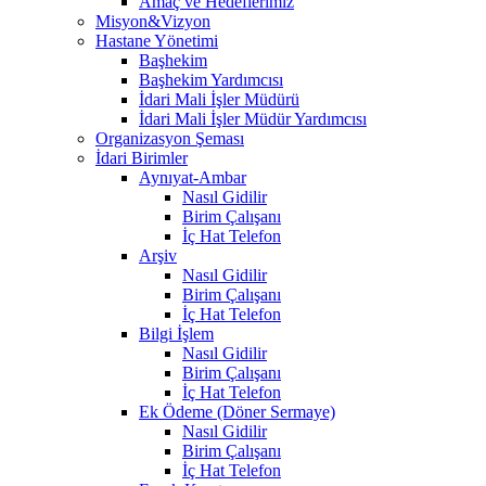
Amaç ve Hedeflerimiz
Misyon&Vizyon
Hastane Yönetimi
Başhekim
Başhekim Yardımcısı
İdari Mali İşler Müdürü
İdari Mali İşler Müdür Yardımcısı
Organizasyon Şeması
İdari Birimler
Aynıyat-Ambar
Nasıl Gidilir
Birim Çalışanı
İç Hat Telefon
Arşiv
Nasıl Gidilir
Birim Çalışanı
İç Hat Telefon
Bilgi İşlem
Nasıl Gidilir
Birim Çalışanı
İç Hat Telefon
Ek Ödeme (Döner Sermaye)
Nasıl Gidilir
Birim Çalışanı
İç Hat Telefon