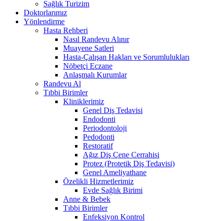
Sağlık Turizim
Doktorlarımız
Yönlendirme
Hasta Rehberi
Nasıl Randevu Alınır
Muayene Satleri
Hasta-Çalışan Hakları ve Sorumlulukları
Nöbetçi Eczane
Anlaşmalı Kurumlar
Randevu Al
Tıbbi Birimler
Kliniklerimiz
Genel Diş Tedavisi
Endodonti
Periodontoloji
Pedodonti
Restoratif
Ağız Diş Çene Cerrahisi
Protez (Protetik Diş Tedavisi)
Genel Ameliyathane
Özelikli Hizmetlerimiz
Evde Sağlık Birimi
Anne & Bebek
Tıbbi Birimler
Enfeksiyon Kontrol