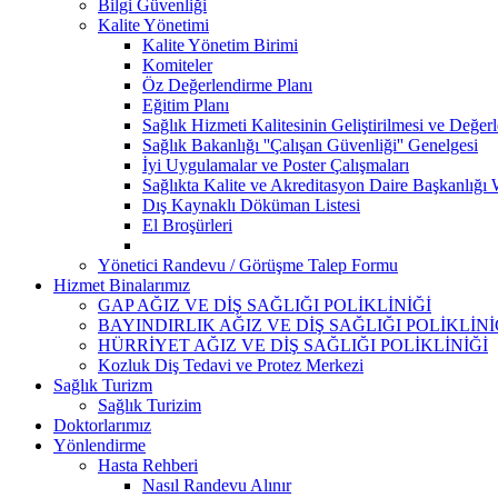
Bilgi Güvenliği
Kalite Yönetimi
Kalite Yönetim Birimi
Komiteler
Öz Değerlendirme Planı
Eğitim Planı
Sağlık Hizmeti Kalitesinin Geliştirilmesi ve Değer
Sağlık Bakanlığı ''Çalışan Güvenliği'' Genelgesi
İyi Uygulamalar ve Poster Çalışmaları
Sağlıkta Kalite ve Akreditasyon Daire Başkanlığı 
Dış Kaynaklı Döküman Listesi
El Broşürleri
Yönetici Randevu / Görüşme Talep Formu
Hizmet Binalarımız
GAP AĞIZ VE DİŞ SAĞLIĞI POLİKLİNİĞİ
BAYINDIRLIK AĞIZ VE DİŞ SAĞLIĞI POLİKLİNİ
HÜRRİYET AĞIZ VE DİŞ SAĞLIĞI POLİKLİNİĞİ
Kozluk Diş Tedavi ve Protez Merkezi
Sağlık Turizm
Sağlık Turizim
Doktorlarımız
Yönlendirme
Hasta Rehberi
Nasıl Randevu Alınır