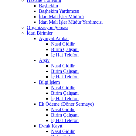
Hastane Yönetimi
Başhekim
Başhekim Yardımcısı
İdari Mali İşler Müdürü
İdari Mali İşler Müdür Yardımcısı
Organizasyon Şeması
İdari Birimler
Aynıyat-Ambar
Nasıl Gidilir
Birim Çalışanı
İç Hat Telefon
Arşiv
Nasıl Gidilir
Birim Çalışanı
İç Hat Telefon
Bilgi İşlem
Nasıl Gidilir
Birim Çalışanı
İç Hat Telefon
Ek Ödeme (Döner Sermaye)
Nasıl Gidilir
Birim Çalışanı
İç Hat Telefon
Evrak Kayıt
Nasıl Gidilir