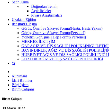
Satın Alma
Doğrudan Temin
Açık İhaleler
Piyasa Araştırmaları
Uzaktan Eğitim
İletişim&Ulaşım
Görüş, Öneri ve Şikayet Formu(Hasta, Hasta Yakını)
Görüş, Öneri ve Şikayet Formu(Personel)
Yönetici Görüşme Talep Formu(Personel)
MERKEZ İLETİŞİM
GAP AĞIZ VE DİŞ SAĞLIĞI POLİKLİNİĞİ İLETİŞ
BAYINDIRLIK AĞIZ VE DİŞ SAĞLIĞI POLİKLİNİ
HÜRRİYET AĞIZ VE DİŞ SAĞLIĞI POLİKLİNİĞİ 
KOZLUK AĞIZ VE DİŞ SAĞLIĞI POLİKLİNİĞİ
Kurumsal
İdari Birimler
Bilgi İşlem
Birim Çalışanı
Birim Çalışanı
30 Mayıs 2022