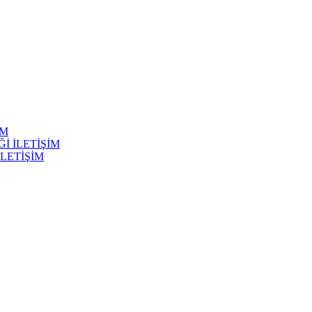
İM
Ğİ İLETİŞİM
İLETİŞİM