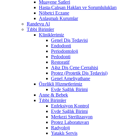
Muayene Satleri
Hasta-Çalışan Hakları ve Sorumlulukları
Nöbetçi Eczane
Anlaşmalı Kurumlar
Randevu Al
Tıbbi Birimler
Kliniklerimiz
Genel Diş Tedavisi
Endodonti
Periodontoloji
Pedodonti
Restoratif
Ağız Diş Çene Cerrahisi
Protez (Protetik Diş Tedavisi)
Genel Ameliyathane
Özelikli Hizmetlerimiz
Evde Sağlık Birimi
Anne & Bebek
Tıbbi Birimler
Enfeksiyon Kontrol
Evde Sağlık Birimi
Merkezi Sterilizasyon
Protez Laboratuvarı
Radyoloji
Yataklı Servis