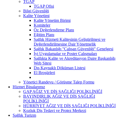
TGAP
TGAP Ofisi
Bilgi Güvenliği
Kalite Yönetimi
Kalite Yönetim Birimi
Komiteler
Öz Değerlendirme Planı
Eğitim Planı
Sağlık Hizmeti Kalitesinin Geliştirilmesi ve
Değerlendirilmesine Dair Yönetmelik
Sağlık Bakanlığı ''Çalışan Güvenliği'' Genelgesi
İyi Uygulamalar ve Poster Çalışmaları
Sağlıkta Kalite ve Akreditasyon Daire Başkanlığı
Web Sitesi
Dış Kaynaklı Döküman Listesi
El Broşürleri
Yönetici Randevu / Görüşme Talep Formu
Hizmet Binalarımız
GAP AĞIZ VE DİŞ SAĞLIĞI POLİKLİNİĞİ
BAYINDIRLIK AĞIZ VE DİŞ SAĞLIĞI
POLİKLİNİĞİ
HÜRRİYET AĞIZ VE DİŞ SAĞLIĞI POLİKLİNİĞİ
Kozluk Diş Tedavi ve Protez Merkezi
Sağlık Turizm