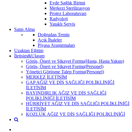
Evde Sağlık Birimi
Merkezi Sterilizasyon
Protez Laboratuvarı
Radyoloji
Yataklı Servis
Satın Alma
Doğrudan Temin
Açık İhaleler
Piyasa Araştırmaları
Uzaktan Eğitim
İletişim&Ulaşım
Görüş, Öneri ve Şikayet Formu(Hasta, Hasta Yakını)
Görüş, Öneri ve Şikayet Formu(Personel)
Yönetici Görüşme Talep Formu(Personel)
MERKEZ İLETİŞİM
GAP AĞIZ VE DİŞ SAĞLIĞI POLİKLİNİĞİ
İLETİŞİM
BAYINDIRLIK AĞIZ VE DİŞ SAĞLIĞI
POLİKLİNİĞİ İLETİŞİM
HÜRRİYET AĞIZ VE DİŞ SAĞLIĞI POLİKLİNİĞİ
İLETİŞİM
KOZLUK AĞIZ VE DİŞ SAĞLIĞI POLİKLİNİĞİ