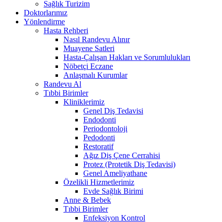
Sağlık Turizim
Doktorlarımız
Yönlendirme
Hasta Rehberi
Nasıl Randevu Alınır
Muayene Satleri
Hasta-Çalışan Hakları ve Sorumlulukları
Nöbetçi Eczane
Anlaşmalı Kurumlar
Randevu Al
Tıbbi Birimler
Kliniklerimiz
Genel Diş Tedavisi
Endodonti
Periodontoloji
Pedodonti
Restoratif
Ağız Diş Çene Cerrahisi
Protez (Protetik Diş Tedavisi)
Genel Ameliyathane
Özelikli Hizmetlerimiz
Evde Sağlık Birimi
Anne & Bebek
Tıbbi Birimler
Enfeksiyon Kontrol