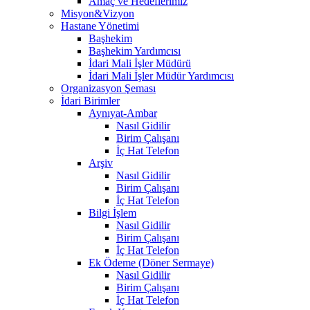
Amaç ve Hedeflerimiz
Misyon&Vizyon
Hastane Yönetimi
Başhekim
Başhekim Yardımcısı
İdari Mali İşler Müdürü
İdari Mali İşler Müdür Yardımcısı
Organizasyon Şeması
İdari Birimler
Aynıyat-Ambar
Nasıl Gidilir
Birim Çalışanı
İç Hat Telefon
Arşiv
Nasıl Gidilir
Birim Çalışanı
İç Hat Telefon
Bilgi İşlem
Nasıl Gidilir
Birim Çalışanı
İç Hat Telefon
Ek Ödeme (Döner Sermaye)
Nasıl Gidilir
Birim Çalışanı
İç Hat Telefon