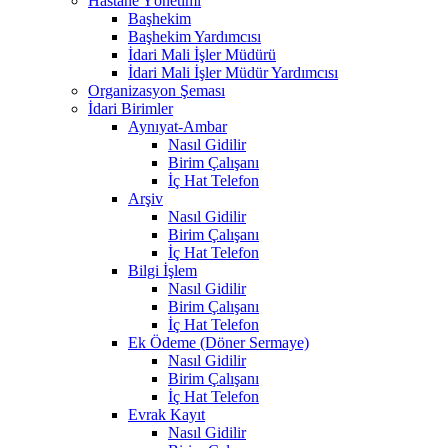
Hastane Yönetimi
Başhekim
Başhekim Yardımcısı
İdari Mali İşler Müdürü
İdari Mali İşler Müdür Yardımcısı
Organizasyon Şeması
İdari Birimler
Aynıyat-Ambar
Nasıl Gidilir
Birim Çalışanı
İç Hat Telefon
Arşiv
Nasıl Gidilir
Birim Çalışanı
İç Hat Telefon
Bilgi İşlem
Nasıl Gidilir
Birim Çalışanı
İç Hat Telefon
Ek Ödeme (Döner Sermaye)
Nasıl Gidilir
Birim Çalışanı
İç Hat Telefon
Evrak Kayıt
Nasıl Gidilir