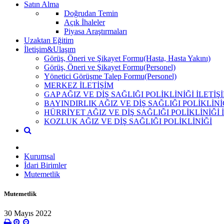
Satın Alma
Doğrudan Temin
Açık İhaleler
Piyasa Araştırmaları
Uzaktan Eğitim
İletişim&Ulaşım
Görüş, Öneri ve Şikayet Formu(Hasta, Hasta Yakını)
Görüş, Öneri ve Şikayet Formu(Personel)
Yönetici Görüşme Talep Formu(Personel)
MERKEZ İLETİŞİM
GAP AĞIZ VE DİŞ SAĞLIĞI POLİKLİNİĞİ İLETİŞ
BAYINDIRLIK AĞIZ VE DİŞ SAĞLIĞI POLİKLİNİ
HÜRRİYET AĞIZ VE DİŞ SAĞLIĞI POLİKLİNİĞİ 
KOZLUK AĞIZ VE DİŞ SAĞLIĞI POLİKLİNİĞİ
Kurumsal
İdari Birimler
Mutemetlik
Mutemetlik
30 Mayıs 2022