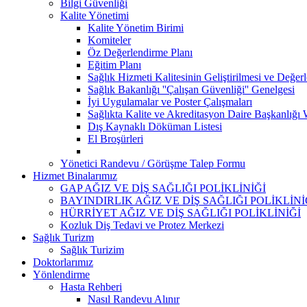
Bilgi Güvenliği
Kalite Yönetimi
Kalite Yönetim Birimi
Komiteler
Öz Değerlendirme Planı
Eğitim Planı
Sağlık Hizmeti Kalitesinin Geliştirilmesi ve Değer
Sağlık Bakanlığı ''Çalışan Güvenliği'' Genelgesi
İyi Uygulamalar ve Poster Çalışmaları
Sağlıkta Kalite ve Akreditasyon Daire Başkanlığı 
Dış Kaynaklı Döküman Listesi
El Broşürleri
Yönetici Randevu / Görüşme Talep Formu
Hizmet Binalarımız
GAP AĞIZ VE DİŞ SAĞLIĞI POLİKLİNİĞİ
BAYINDIRLIK AĞIZ VE DİŞ SAĞLIĞI POLİKLİNİ
HÜRRİYET AĞIZ VE DİŞ SAĞLIĞI POLİKLİNİĞİ
Kozluk Diş Tedavi ve Protez Merkezi
Sağlık Turizm
Sağlık Turizim
Doktorlarımız
Yönlendirme
Hasta Rehberi
Nasıl Randevu Alınır