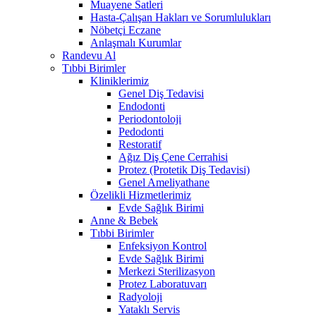
Muayene Satleri
Hasta-Çalışan Hakları ve Sorumlulukları
Nöbetçi Eczane
Anlaşmalı Kurumlar
Randevu Al
Tıbbi Birimler
Kliniklerimiz
Genel Diş Tedavisi
Endodonti
Periodontoloji
Pedodonti
Restoratif
Ağız Diş Çene Cerrahisi
Protez (Protetik Diş Tedavisi)
Genel Ameliyathane
Özelikli Hizmetlerimiz
Evde Sağlık Birimi
Anne & Bebek
Tıbbi Birimler
Enfeksiyon Kontrol
Evde Sağlık Birimi
Merkezi Sterilizasyon
Protez Laboratuvarı
Radyoloji
Yataklı Servis