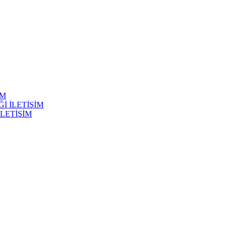
İM
Ğİ İLETİŞİM
İLETİŞİM