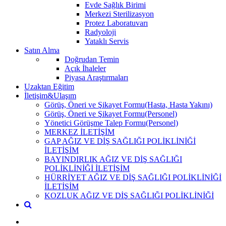
Evde Sağlık Birimi
Merkezi Sterilizasyon
Protez Laboratuvarı
Radyoloji
Yataklı Servis
Satın Alma
Doğrudan Temin
Açık İhaleler
Piyasa Araştırmaları
Uzaktan Eğitim
İletişim&Ulaşım
Görüş, Öneri ve Şikayet Formu(Hasta, Hasta Yakını)
Görüş, Öneri ve Şikayet Formu(Personel)
Yönetici Görüşme Talep Formu(Personel)
MERKEZ İLETİŞİM
GAP AĞIZ VE DİŞ SAĞLIĞI POLİKLİNİĞİ
İLETİŞİM
BAYINDIRLIK AĞIZ VE DİŞ SAĞLIĞI
POLİKLİNİĞİ İLETİŞİM
HÜRRİYET AĞIZ VE DİŞ SAĞLIĞI POLİKLİNİĞİ
İLETİŞİM
KOZLUK AĞIZ VE DİŞ SAĞLIĞI POLİKLİNİĞİ