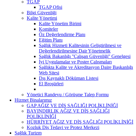
TGAP
TGAP Ofisi
Bilgi Güvenliği
Kalite Yönetimi
Kalite Yönetim Birimi
Komiteler
Öz Değerlendirme Planı
Eğitim Planı
Sağlık Hizmeti Kalitesinin Geliştirilmesi ve
Değerlendirilmesine Dair Yönetmelik
Sağlık Bakanlığı ''Çalışan Güvenliği'' Genelgesi
İyi Uygulamalar ve Poster Çalışmaları
Sağlıkta Kalite ve Akreditasyon Daire Başkanlığı
Web Sitesi
Dış Kaynaklı Döküman Listesi
El Broşürleri
Yönetici Randevu / Görüşme Talep Formu
Hizmet Binalarımız
GAP AĞIZ VE DİŞ SAĞLIĞI POLİKLİNİĞİ
BAYINDIRLIK AĞIZ VE DİŞ SAĞLIĞI
POLİKLİNİĞİ
HÜRRİYET AĞIZ VE DİŞ SAĞLIĞI POLİKLİNİĞİ
Kozluk Diş Tedavi ve Protez Merkezi
Sağlık Turizm