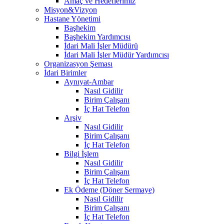
Amaç ve Hedeflerimiz
Misyon&Vizyon
Hastane Yönetimi
Başhekim
Başhekim Yardımcısı
İdari Mali İşler Müdürü
İdari Mali İşler Müdür Yardımcısı
Organizasyon Şeması
İdari Birimler
Aynıyat-Ambar
Nasıl Gidilir
Birim Çalışanı
İç Hat Telefon
Arşiv
Nasıl Gidilir
Birim Çalışanı
İç Hat Telefon
Bilgi İşlem
Nasıl Gidilir
Birim Çalışanı
İç Hat Telefon
Ek Ödeme (Döner Sermaye)
Nasıl Gidilir
Birim Çalışanı
İç Hat Telefon