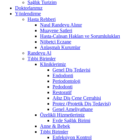
Sağlık Turizim
Doktorlarımız
Yönlendirme
Hasta Rehberi
Nasıl Randevu Alınır
Muayene Satleri
Hasta-Çalışan Hakları ve Sorumlulukları
Nöbetçi Eczane
Anlaşmalı Kurumlar
Randevu Al
Tıbbi Birimler
Kliniklerimiz
Genel Diş Tedavisi
Endodonti
Periodontoloji
Pedodonti
Restoratif
Ağız Diş Çene Cerrahisi
Protez (Protetik Diş Tedavisi)
Genel Ameliyathane
Özelikli Hizmetlerimiz
Evde Sağlık Birimi
Anne & Bebek
Tıbbi Birimler
Enfeksiyon Kontrol