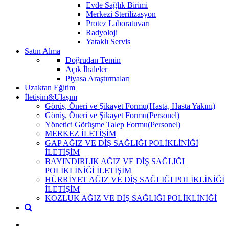
Evde Sağlık Birimi
Merkezi Sterilizasyon
Protez Laboratuvarı
Radyoloji
Yataklı Servis
Satın Alma
Doğrudan Temin
Açık İhaleler
Piyasa Araştırmaları
Uzaktan Eğitim
İletişim&Ulaşım
Görüş, Öneri ve Şikayet Formu(Hasta, Hasta Yakını)
Görüş, Öneri ve Şikayet Formu(Personel)
Yönetici Görüşme Talep Formu(Personel)
MERKEZ İLETİŞİM
GAP AĞIZ VE DİŞ SAĞLIĞI POLİKLİNİĞİ
İLETİŞİM
BAYINDIRLIK AĞIZ VE DİŞ SAĞLIĞI
POLİKLİNİĞİ İLETİŞİM
HÜRRİYET AĞIZ VE DİŞ SAĞLIĞI POLİKLİNİĞİ
İLETİŞİM
KOZLUK AĞIZ VE DİŞ SAĞLIĞI POLİKLİNİĞİ