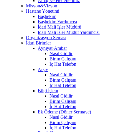
Amaç ve Hedeflerimiz
Misyon&Vizyon
Hastane Yönetimi
Başhekim
Başhekim Yardımcısı
İdari Mali İşler Müdürü
İdari Mali İşler Müdür Yardımcısı
Organizasyon Şeması
İdari Birimler
Aynıyat-Ambar
Nasıl Gidilir
Birim Çalışanı
İç Hat Telefon
Arşiv
Nasıl Gidilir
Birim Çalışanı
İç Hat Telefon
Bilgi İşlem
Nasıl Gidilir
Birim Çalışanı
İç Hat Telefon
Ek Ödeme (Döner Sermaye)
Nasıl Gidilir
Birim Çalışanı
İç Hat Telefon