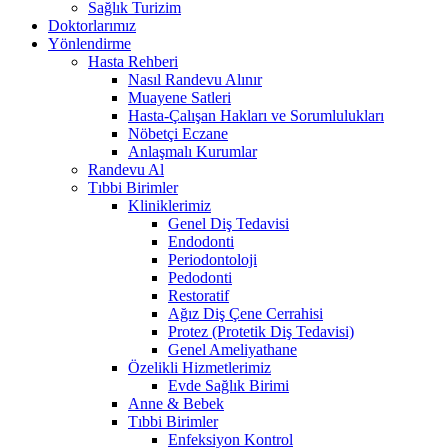
Sağlık Turizim
Doktorlarımız
Yönlendirme
Hasta Rehberi
Nasıl Randevu Alınır
Muayene Satleri
Hasta-Çalışan Hakları ve Sorumlulukları
Nöbetçi Eczane
Anlaşmalı Kurumlar
Randevu Al
Tıbbi Birimler
Kliniklerimiz
Genel Diş Tedavisi
Endodonti
Periodontoloji
Pedodonti
Restoratif
Ağız Diş Çene Cerrahisi
Protez (Protetik Diş Tedavisi)
Genel Ameliyathane
Özelikli Hizmetlerimiz
Evde Sağlık Birimi
Anne & Bebek
Tıbbi Birimler
Enfeksiyon Kontrol