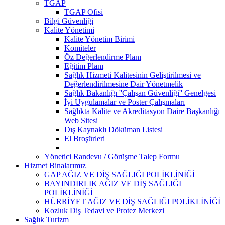
TGAP
TGAP Ofisi
Bilgi Güvenliği
Kalite Yönetimi
Kalite Yönetim Birimi
Komiteler
Öz Değerlendirme Planı
Eğitim Planı
Sağlık Hizmeti Kalitesinin Geliştirilmesi ve
Değerlendirilmesine Dair Yönetmelik
Sağlık Bakanlığı ''Çalışan Güvenliği'' Genelgesi
İyi Uygulamalar ve Poster Çalışmaları
Sağlıkta Kalite ve Akreditasyon Daire Başkanlığı
Web Sitesi
Dış Kaynaklı Döküman Listesi
El Broşürleri
Yönetici Randevu / Görüşme Talep Formu
Hizmet Binalarımız
GAP AĞIZ VE DİŞ SAĞLIĞI POLİKLİNİĞİ
BAYINDIRLIK AĞIZ VE DİŞ SAĞLIĞI
POLİKLİNİĞİ
HÜRRİYET AĞIZ VE DİŞ SAĞLIĞI POLİKLİNİĞİ
Kozluk Diş Tedavi ve Protez Merkezi
Sağlık Turizm