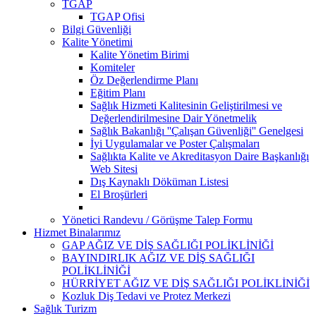
TGAP
TGAP Ofisi
Bilgi Güvenliği
Kalite Yönetimi
Kalite Yönetim Birimi
Komiteler
Öz Değerlendirme Planı
Eğitim Planı
Sağlık Hizmeti Kalitesinin Geliştirilmesi ve
Değerlendirilmesine Dair Yönetmelik
Sağlık Bakanlığı ''Çalışan Güvenliği'' Genelgesi
İyi Uygulamalar ve Poster Çalışmaları
Sağlıkta Kalite ve Akreditasyon Daire Başkanlığı
Web Sitesi
Dış Kaynaklı Döküman Listesi
El Broşürleri
Yönetici Randevu / Görüşme Talep Formu
Hizmet Binalarımız
GAP AĞIZ VE DİŞ SAĞLIĞI POLİKLİNİĞİ
BAYINDIRLIK AĞIZ VE DİŞ SAĞLIĞI
POLİKLİNİĞİ
HÜRRİYET AĞIZ VE DİŞ SAĞLIĞI POLİKLİNİĞİ
Kozluk Diş Tedavi ve Protez Merkezi
Sağlık Turizm