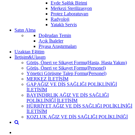
Evde Sağlık Birimi
Merkezi Sterilizasyon
Protez Laboratuvarı
Radyoloji
Yataklı Servis
Satın Alma
Doğrudan Temin
Açık İhaleler
Piyasa Araştırmaları
Uzaktan Eğitim
İletişim&Ulaşım
Görüş, Öneri ve Şikayet Formu(Hasta, Hasta Yakını)
Görüş, Öneri ve Şikayet Formu(Personel)
Yönetici Görüşme Talep Formu(Personel)
MERKEZ İLETİŞİM
GAP AĞIZ VE DİŞ SAĞLIĞI POLİKLİNİĞİ
İLETİŞİM
BAYINDIRLIK AĞIZ VE DİŞ SAĞLIĞI
POLİKLİNİĞİ İLETİŞİM
HÜRRİYET AĞIZ VE DİŞ SAĞLIĞI POLİKLİNİĞİ
İLETİŞİM
KOZLUK AĞIZ VE DİŞ SAĞLIĞI POLİKLİNİĞİ