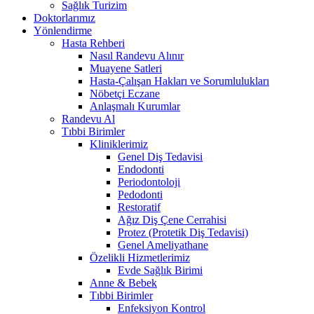
Sağlık Turizim
Doktorlarımız
Yönlendirme
Hasta Rehberi
Nasıl Randevu Alınır
Muayene Satleri
Hasta-Çalışan Hakları ve Sorumlulukları
Nöbetçi Eczane
Anlaşmalı Kurumlar
Randevu Al
Tıbbi Birimler
Kliniklerimiz
Genel Diş Tedavisi
Endodonti
Periodontoloji
Pedodonti
Restoratif
Ağız Diş Çene Cerrahisi
Protez (Protetik Diş Tedavisi)
Genel Ameliyathane
Özelikli Hizmetlerimiz
Evde Sağlık Birimi
Anne & Bebek
Tıbbi Birimler
Enfeksiyon Kontrol