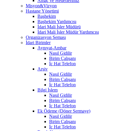
Amaç ve Hedeflerimiz
Misyon&Vizyon
Hastane Yönetimi
Başhekim
Başhekim Yardımcısı
İdari Mali İşler Müdürü
İdari Mali İşler Müdür Yardımcısı
Organizasyon Şeması
İdari Birimler
Aynıyat-Ambar
Nasıl Gidilir
Birim Çalışanı
İç Hat Telefon
Arşiv
Nasıl Gidilir
Birim Çalışanı
İç Hat Telefon
Bilgi İşlem
Nasıl Gidilir
Birim Çalışanı
İç Hat Telefon
Ek Ödeme (Döner Sermaye)
Nasıl Gidilir
Birim Çalışanı
İç Hat Telefon