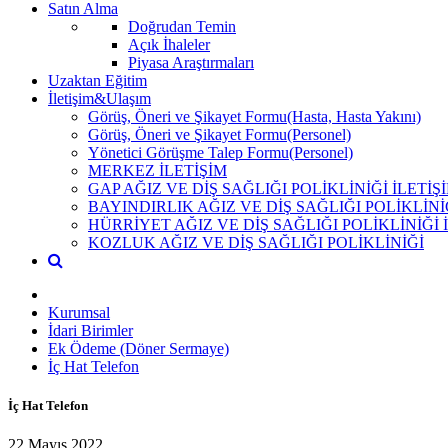
Satın Alma
Doğrudan Temin
Açık İhaleler
Piyasa Araştırmaları
Uzaktan Eğitim
İletişim&Ulaşım
Görüş, Öneri ve Şikayet Formu(Hasta, Hasta Yakını)
Görüş, Öneri ve Şikayet Formu(Personel)
Yönetici Görüşme Talep Formu(Personel)
MERKEZ İLETİŞİM
GAP AĞIZ VE DİŞ SAĞLIĞI POLİKLİNİĞİ İLETİŞ
BAYINDIRLIK AĞIZ VE DİŞ SAĞLIĞI POLİKLİNİ
HÜRRİYET AĞIZ VE DİŞ SAĞLIĞI POLİKLİNİĞİ 
KOZLUK AĞIZ VE DİŞ SAĞLIĞI POLİKLİNİĞİ
Kurumsal
İdari Birimler
Ek Ödeme (Döner Sermaye)
İç Hat Telefon
İç Hat Telefon
22 Mayıs 2022