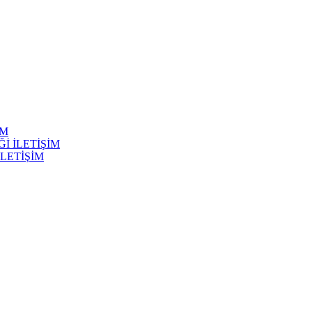
İM
Ğİ İLETİŞİM
İLETİŞİM