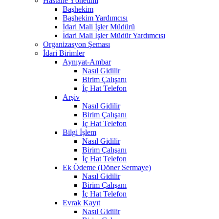
Hastane Yönetimi
Başhekim
Başhekim Yardımcısı
İdari Mali İşler Müdürü
İdari Mali İşler Müdür Yardımcısı
Organizasyon Şeması
İdari Birimler
Aynıyat-Ambar
Nasıl Gidilir
Birim Çalışanı
İç Hat Telefon
Arşiv
Nasıl Gidilir
Birim Çalışanı
İç Hat Telefon
Bilgi İşlem
Nasıl Gidilir
Birim Çalışanı
İç Hat Telefon
Ek Ödeme (Döner Sermaye)
Nasıl Gidilir
Birim Çalışanı
İç Hat Telefon
Evrak Kayıt
Nasıl Gidilir