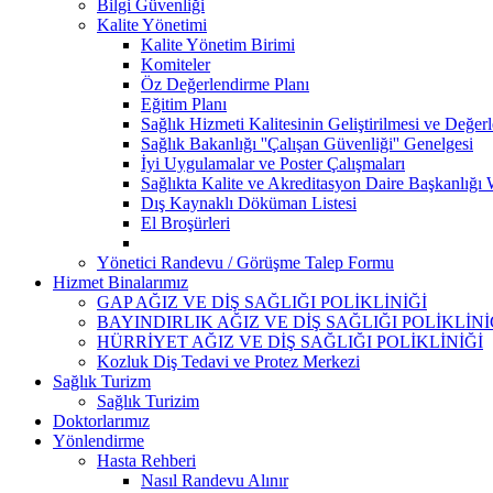
Bilgi Güvenliği
Kalite Yönetimi
Kalite Yönetim Birimi
Komiteler
Öz Değerlendirme Planı
Eğitim Planı
Sağlık Hizmeti Kalitesinin Geliştirilmesi ve Değer
Sağlık Bakanlığı ''Çalışan Güvenliği'' Genelgesi
İyi Uygulamalar ve Poster Çalışmaları
Sağlıkta Kalite ve Akreditasyon Daire Başkanlığı 
Dış Kaynaklı Döküman Listesi
El Broşürleri
Yönetici Randevu / Görüşme Talep Formu
Hizmet Binalarımız
GAP AĞIZ VE DİŞ SAĞLIĞI POLİKLİNİĞİ
BAYINDIRLIK AĞIZ VE DİŞ SAĞLIĞI POLİKLİNİ
HÜRRİYET AĞIZ VE DİŞ SAĞLIĞI POLİKLİNİĞİ
Kozluk Diş Tedavi ve Protez Merkezi
Sağlık Turizm
Sağlık Turizim
Doktorlarımız
Yönlendirme
Hasta Rehberi
Nasıl Randevu Alınır