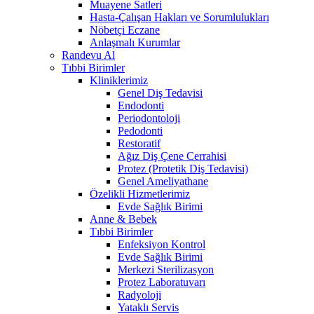
Muayene Satleri
Hasta-Çalışan Hakları ve Sorumlulukları
Nöbetçi Eczane
Anlaşmalı Kurumlar
Randevu Al
Tıbbi Birimler
Kliniklerimiz
Genel Diş Tedavisi
Endodonti
Periodontoloji
Pedodonti
Restoratif
Ağız Diş Çene Cerrahisi
Protez (Protetik Diş Tedavisi)
Genel Ameliyathane
Özelikli Hizmetlerimiz
Evde Sağlık Birimi
Anne & Bebek
Tıbbi Birimler
Enfeksiyon Kontrol
Evde Sağlık Birimi
Merkezi Sterilizasyon
Protez Laboratuvarı
Radyoloji
Yataklı Servis