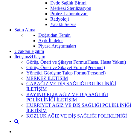
Evde Sağlık Birimi
Merkezi Sterilizasyon
Protez Laboratuvarı
Radyoloji
Yataklı Servis
Satın Alma
Doğrudan Temin
Açık İhaleler
Piyasa Araştırmaları
Uzaktan Eğitim
İletişim&Ulaşım
Görüş, Öneri ve Şikayet Formu(Hasta, Hasta Yakını)
Görüş, Öneri ve Şikayet Formu(Personel)
Yönetici Görüşme Talep Formu(Personel)
MERKEZ İLETİŞİM
GAP AĞIZ VE DİŞ SAĞLIĞI POLİKLİNİĞİ
İLETİŞİM
BAYINDIRLIK AĞIZ VE DİŞ SAĞLIĞI
POLİKLİNİĞİ İLETİŞİM
HÜRRİYET AĞIZ VE DİŞ SAĞLIĞI POLİKLİNİĞİ
İLETİŞİM
KOZLUK AĞIZ VE DİŞ SAĞLIĞI POLİKLİNİĞİ