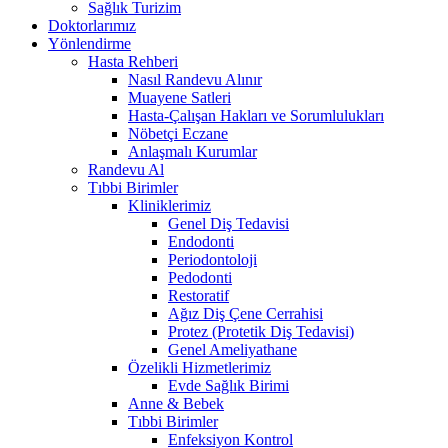
Sağlık Turizim
Doktorlarımız
Yönlendirme
Hasta Rehberi
Nasıl Randevu Alınır
Muayene Satleri
Hasta-Çalışan Hakları ve Sorumlulukları
Nöbetçi Eczane
Anlaşmalı Kurumlar
Randevu Al
Tıbbi Birimler
Kliniklerimiz
Genel Diş Tedavisi
Endodonti
Periodontoloji
Pedodonti
Restoratif
Ağız Diş Çene Cerrahisi
Protez (Protetik Diş Tedavisi)
Genel Ameliyathane
Özelikli Hizmetlerimiz
Evde Sağlık Birimi
Anne & Bebek
Tıbbi Birimler
Enfeksiyon Kontrol