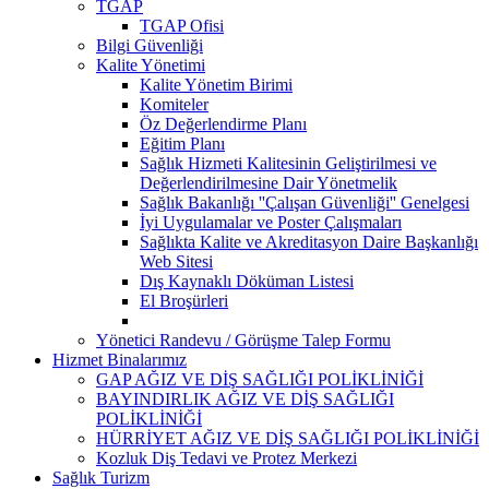
TGAP
TGAP Ofisi
Bilgi Güvenliği
Kalite Yönetimi
Kalite Yönetim Birimi
Komiteler
Öz Değerlendirme Planı
Eğitim Planı
Sağlık Hizmeti Kalitesinin Geliştirilmesi ve
Değerlendirilmesine Dair Yönetmelik
Sağlık Bakanlığı ''Çalışan Güvenliği'' Genelgesi
İyi Uygulamalar ve Poster Çalışmaları
Sağlıkta Kalite ve Akreditasyon Daire Başkanlığı
Web Sitesi
Dış Kaynaklı Döküman Listesi
El Broşürleri
Yönetici Randevu / Görüşme Talep Formu
Hizmet Binalarımız
GAP AĞIZ VE DİŞ SAĞLIĞI POLİKLİNİĞİ
BAYINDIRLIK AĞIZ VE DİŞ SAĞLIĞI
POLİKLİNİĞİ
HÜRRİYET AĞIZ VE DİŞ SAĞLIĞI POLİKLİNİĞİ
Kozluk Diş Tedavi ve Protez Merkezi
Sağlık Turizm