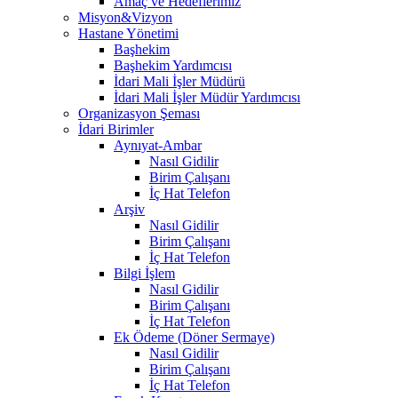
Amaç ve Hedeflerimiz
Misyon&Vizyon
Hastane Yönetimi
Başhekim
Başhekim Yardımcısı
İdari Mali İşler Müdürü
İdari Mali İşler Müdür Yardımcısı
Organizasyon Şeması
İdari Birimler
Aynıyat-Ambar
Nasıl Gidilir
Birim Çalışanı
İç Hat Telefon
Arşiv
Nasıl Gidilir
Birim Çalışanı
İç Hat Telefon
Bilgi İşlem
Nasıl Gidilir
Birim Çalışanı
İç Hat Telefon
Ek Ödeme (Döner Sermaye)
Nasıl Gidilir
Birim Çalışanı
İç Hat Telefon