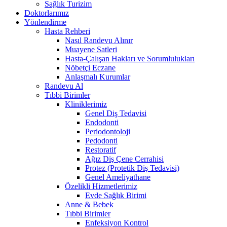
Sağlık Turizim
Doktorlarımız
Yönlendirme
Hasta Rehberi
Nasıl Randevu Alınır
Muayene Satleri
Hasta-Çalışan Hakları ve Sorumlulukları
Nöbetçi Eczane
Anlaşmalı Kurumlar
Randevu Al
Tıbbi Birimler
Kliniklerimiz
Genel Diş Tedavisi
Endodonti
Periodontoloji
Pedodonti
Restoratif
Ağız Diş Çene Cerrahisi
Protez (Protetik Diş Tedavisi)
Genel Ameliyathane
Özelikli Hizmetlerimiz
Evde Sağlık Birimi
Anne & Bebek
Tıbbi Birimler
Enfeksiyon Kontrol