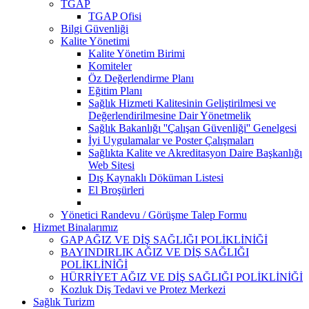
TGAP
TGAP Ofisi
Bilgi Güvenliği
Kalite Yönetimi
Kalite Yönetim Birimi
Komiteler
Öz Değerlendirme Planı
Eğitim Planı
Sağlık Hizmeti Kalitesinin Geliştirilmesi ve
Değerlendirilmesine Dair Yönetmelik
Sağlık Bakanlığı ''Çalışan Güvenliği'' Genelgesi
İyi Uygulamalar ve Poster Çalışmaları
Sağlıkta Kalite ve Akreditasyon Daire Başkanlığı
Web Sitesi
Dış Kaynaklı Döküman Listesi
El Broşürleri
Yönetici Randevu / Görüşme Talep Formu
Hizmet Binalarımız
GAP AĞIZ VE DİŞ SAĞLIĞI POLİKLİNİĞİ
BAYINDIRLIK AĞIZ VE DİŞ SAĞLIĞI
POLİKLİNİĞİ
HÜRRİYET AĞIZ VE DİŞ SAĞLIĞI POLİKLİNİĞİ
Kozluk Diş Tedavi ve Protez Merkezi
Sağlık Turizm