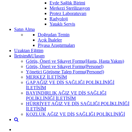
Evde Sağlık Birimi
Merkezi Sterilizasyon
Protez Laboratuvarı
Radyoloji
Yataklı Servis
Satın Alma
Doğrudan Temin
Açık İhaleler
Piyasa Araştırmaları
Uzaktan Eğitim
İletişim&Ulaşım
Görüş, Öneri ve Şikayet Formu(Hasta, Hasta Yakını)
Görüş, Öneri ve Şikayet Formu(Personel)
Yönetici Görüşme Talep Formu(Personel)
MERKEZ İLETİŞİM
GAP AĞIZ VE DİŞ SAĞLIĞI POLİKLİNİĞİ
İLETİŞİM
BAYINDIRLIK AĞIZ VE DİŞ SAĞLIĞI
POLİKLİNİĞİ İLETİŞİM
HÜRRİYET AĞIZ VE DİŞ SAĞLIĞI POLİKLİNİĞİ
İLETİŞİM
KOZLUK AĞIZ VE DİŞ SAĞLIĞI POLİKLİNİĞİ