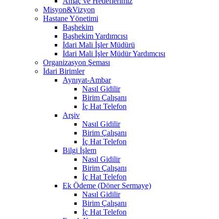
Amaç ve Hedeflerimiz
Misyon&Vizyon
Hastane Yönetimi
Başhekim
Başhekim Yardımcısı
İdari Mali İşler Müdürü
İdari Mali İşler Müdür Yardımcısı
Organizasyon Şeması
İdari Birimler
Aynıyat-Ambar
Nasıl Gidilir
Birim Çalışanı
İç Hat Telefon
Arşiv
Nasıl Gidilir
Birim Çalışanı
İç Hat Telefon
Bilgi İşlem
Nasıl Gidilir
Birim Çalışanı
İç Hat Telefon
Ek Ödeme (Döner Sermaye)
Nasıl Gidilir
Birim Çalışanı
İç Hat Telefon