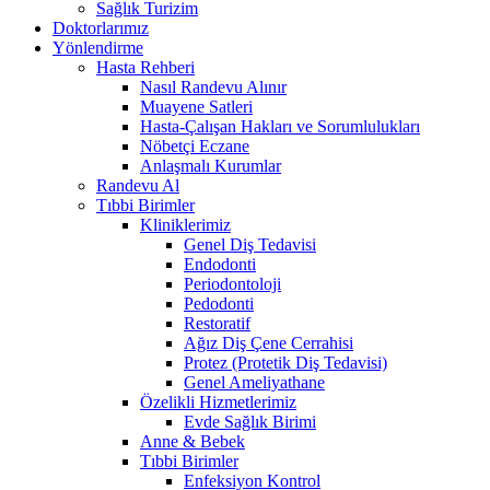
Sağlık Turizim
Doktorlarımız
Yönlendirme
Hasta Rehberi
Nasıl Randevu Alınır
Muayene Satleri
Hasta-Çalışan Hakları ve Sorumlulukları
Nöbetçi Eczane
Anlaşmalı Kurumlar
Randevu Al
Tıbbi Birimler
Kliniklerimiz
Genel Diş Tedavisi
Endodonti
Periodontoloji
Pedodonti
Restoratif
Ağız Diş Çene Cerrahisi
Protez (Protetik Diş Tedavisi)
Genel Ameliyathane
Özelikli Hizmetlerimiz
Evde Sağlık Birimi
Anne & Bebek
Tıbbi Birimler
Enfeksiyon Kontrol