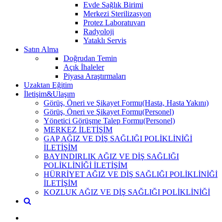
Evde Sağlık Birimi
Merkezi Sterilizasyon
Protez Laboratuvarı
Radyoloji
Yataklı Servis
Satın Alma
Doğrudan Temin
Açık İhaleler
Piyasa Araştırmaları
Uzaktan Eğitim
İletişim&Ulaşım
Görüş, Öneri ve Şikayet Formu(Hasta, Hasta Yakını)
Görüş, Öneri ve Şikayet Formu(Personel)
Yönetici Görüşme Talep Formu(Personel)
MERKEZ İLETİŞİM
GAP AĞIZ VE DİŞ SAĞLIĞI POLİKLİNİĞİ
İLETİŞİM
BAYINDIRLIK AĞIZ VE DİŞ SAĞLIĞI
POLİKLİNİĞİ İLETİŞİM
HÜRRİYET AĞIZ VE DİŞ SAĞLIĞI POLİKLİNİĞİ
İLETİŞİM
KOZLUK AĞIZ VE DİŞ SAĞLIĞI POLİKLİNİĞİ