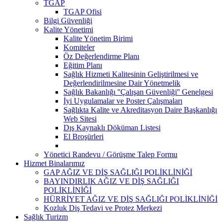
TGAP
TGAP Ofisi
Bilgi Güvenliği
Kalite Yönetimi
Kalite Yönetim Birimi
Komiteler
Öz Değerlendirme Planı
Eğitim Planı
Sağlık Hizmeti Kalitesinin Geliştirilmesi ve
Değerlendirilmesine Dair Yönetmelik
Sağlık Bakanlığı ''Çalışan Güvenliği'' Genelgesi
İyi Uygulamalar ve Poster Çalışmaları
Sağlıkta Kalite ve Akreditasyon Daire Başkanlığı
Web Sitesi
Dış Kaynaklı Döküman Listesi
El Broşürleri
Yönetici Randevu / Görüşme Talep Formu
Hizmet Binalarımız
GAP AĞIZ VE DİŞ SAĞLIĞI POLİKLİNİĞİ
BAYINDIRLIK AĞIZ VE DİŞ SAĞLIĞI
POLİKLİNİĞİ
HÜRRİYET AĞIZ VE DİŞ SAĞLIĞI POLİKLİNİĞİ
Kozluk Diş Tedavi ve Protez Merkezi
Sağlık Turizm