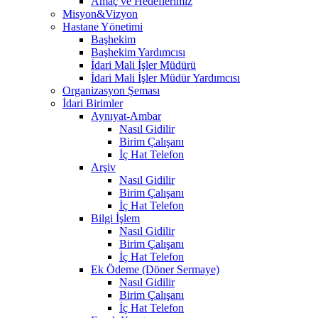
Amaç ve Hedeflerimiz
Misyon&Vizyon
Hastane Yönetimi
Başhekim
Başhekim Yardımcısı
İdari Mali İşler Müdürü
İdari Mali İşler Müdür Yardımcısı
Organizasyon Şeması
İdari Birimler
Aynıyat-Ambar
Nasıl Gidilir
Birim Çalışanı
İç Hat Telefon
Arşiv
Nasıl Gidilir
Birim Çalışanı
İç Hat Telefon
Bilgi İşlem
Nasıl Gidilir
Birim Çalışanı
İç Hat Telefon
Ek Ödeme (Döner Sermaye)
Nasıl Gidilir
Birim Çalışanı
İç Hat Telefon