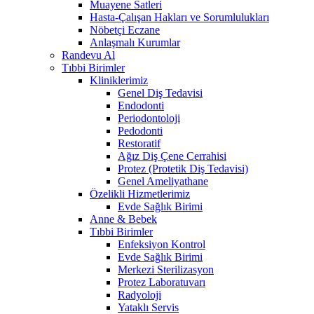
Muayene Satleri
Hasta-Çalışan Hakları ve Sorumlulukları
Nöbetçi Eczane
Anlaşmalı Kurumlar
Randevu Al
Tıbbi Birimler
Kliniklerimiz
Genel Diş Tedavisi
Endodonti
Periodontoloji
Pedodonti
Restoratif
Ağız Diş Çene Cerrahisi
Protez (Protetik Diş Tedavisi)
Genel Ameliyathane
Özelikli Hizmetlerimiz
Evde Sağlık Birimi
Anne & Bebek
Tıbbi Birimler
Enfeksiyon Kontrol
Evde Sağlık Birimi
Merkezi Sterilizasyon
Protez Laboratuvarı
Radyoloji
Yataklı Servis