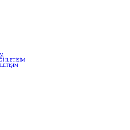
İM
Ğİ İLETİŞİM
İLETİŞİM