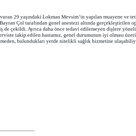
aşvuran 29 yaşındaki Lokman Mevsim’in yapılan muayene ve tetk
 Bayran Çol tarafından genel anestezi altında gerçekleştirilen 
diş de çekildi. Ayrıca daha önce tedavi edilemeyen dişlere yöne
serviste takip edilen hastamız, genel durumunun iyi olması üzeri
meden, bulundukları yerde nitelikli sağlık hizmetine ulaşabiliy