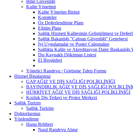
Bilgi Güvenliği
Kalite Yönetimi
Kalite Yönetim Birimi
Komiteler
Öz Değerlendirme Planı
Eğitim Planı
Sağlık Hizmeti Kalitesinin Geliştirilmesi ve Değer
Sağlık Bakanlığı ''Çalışan Güvenliği'' Genelgesi
İyi Uygulamalar ve Poster Çalışmaları
Sağlıkta Kalite ve Akreditasyon Daire Başkanlığı 
Dış Kaynaklı Döküman Listesi
El Broşürleri
Yönetici Randevu / Görüşme Talep Formu
Hizmet Binalarımız
GAP AĞIZ VE DİŞ SAĞLIĞI POLİKLİNİĞİ
BAYINDIRLIK AĞIZ VE DİŞ SAĞLIĞI POLİKLİNİ
HÜRRİYET AĞIZ VE DİŞ SAĞLIĞI POLİKLİNİĞİ
Kozluk Diş Tedavi ve Protez Merkezi
Sağlık Turizm
Sağlık Turizim
Doktorlarımız
Yönlendirme
Hasta Rehberi
Nasıl Randevu Alınır