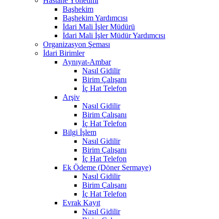
Hastane Yönetimi
Başhekim
Başhekim Yardımcısı
İdari Mali İşler Müdürü
İdari Mali İşler Müdür Yardımcısı
Organizasyon Şeması
İdari Birimler
Aynıyat-Ambar
Nasıl Gidilir
Birim Çalışanı
İç Hat Telefon
Arşiv
Nasıl Gidilir
Birim Çalışanı
İç Hat Telefon
Bilgi İşlem
Nasıl Gidilir
Birim Çalışanı
İç Hat Telefon
Ek Ödeme (Döner Sermaye)
Nasıl Gidilir
Birim Çalışanı
İç Hat Telefon
Evrak Kayıt
Nasıl Gidilir