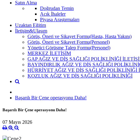
Satın Alma
Doğrudan Temin
Açık İhaleler
Piyasa Araştırmaları
Uzaktan Eğitim
İletişim&Ulaşım
Görüş, Öneri ve Şikayet Formu(Hasta, Hasta Yakını)
Görüş, Öneri ve Şikayet Formu(Personel)
Yönetici Görüşme Talep Formu(Personel)
MERKEZ İLETİŞİM
GAP AĞIZ VE DİŞ SAĞLIĞI POLİKLİNİĞİ İLETİŞ
BAYINDIRLIK AĞIZ VE DİŞ SAĞLIĞI POLİKLİNİ
HÜRRİYET AĞIZ VE DİŞ SAĞLIĞI POLİKLİNİĞİ 
KOZLUK AĞIZ VE DİŞ SAĞLIĞI POLİKLİNİĞİ
Başarılı Bir Çene operasyonu Daha!
Başarılı Bir Çene operasyonu Daha!
07 Mayıs 2026