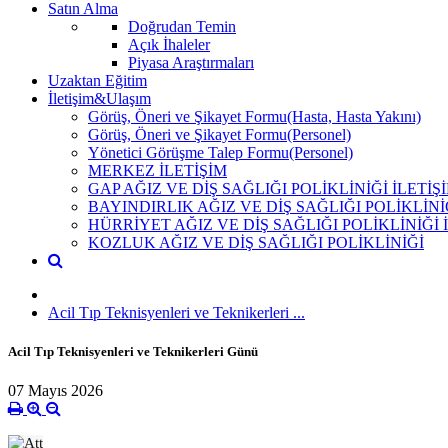
Satın Alma
Doğrudan Temin
Açık İhaleler
Piyasa Araştırmaları
Uzaktan Eğitim
İletişim&Ulaşım
Görüş, Öneri ve Şikayet Formu(Hasta, Hasta Yakını)
Görüş, Öneri ve Şikayet Formu(Personel)
Yönetici Görüşme Talep Formu(Personel)
MERKEZ İLETİŞİM
GAP AĞIZ VE DİŞ SAĞLIĞI POLİKLİNİĞİ İLETİŞ
BAYINDIRLIK AĞIZ VE DİŞ SAĞLIĞI POLİKLİNİ
HÜRRİYET AĞIZ VE DİŞ SAĞLIĞI POLİKLİNİĞİ 
KOZLUK AĞIZ VE DİŞ SAĞLIĞI POLİKLİNİĞİ
Acil Tıp Teknisyenleri ve Teknikerleri ...
Acil Tıp Teknisyenleri ve Teknikerleri Günü
07 Mayıs 2026