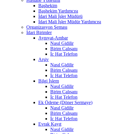
Hastane Yönetimi
Başhekim
Başhekim Yardımcısı
İdari Mali İşler Müdürü
İdari Mali İşler Müdür Yardımcısı
Organizasyon Şeması
İdari Birimler
Aynıyat-Ambar
Nasıl Gidilir
Birim Çalışanı
İç Hat Telefon
Arşiv
Nasıl Gidilir
Birim Çalışanı
İç Hat Telefon
Bilgi İşlem
Nasıl Gidilir
Birim Çalışanı
İç Hat Telefon
Ek Ödeme (Döner Sermaye)
Nasıl Gidilir
Birim Çalışanı
İç Hat Telefon
Evrak Kayıt
Nasıl Gidilir