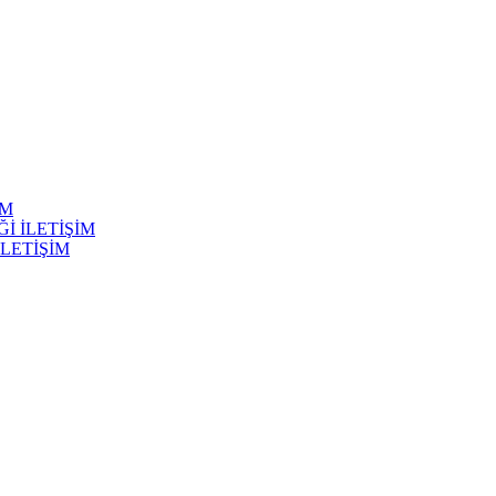
İM
Ğİ İLETİŞİM
İLETİŞİM