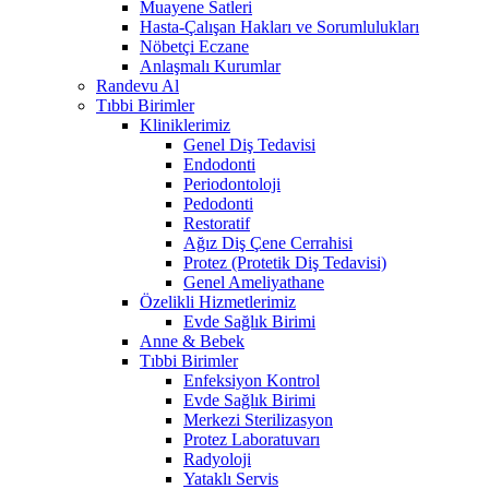
Muayene Satleri
Hasta-Çalışan Hakları ve Sorumlulukları
Nöbetçi Eczane
Anlaşmalı Kurumlar
Randevu Al
Tıbbi Birimler
Kliniklerimiz
Genel Diş Tedavisi
Endodonti
Periodontoloji
Pedodonti
Restoratif
Ağız Diş Çene Cerrahisi
Protez (Protetik Diş Tedavisi)
Genel Ameliyathane
Özelikli Hizmetlerimiz
Evde Sağlık Birimi
Anne & Bebek
Tıbbi Birimler
Enfeksiyon Kontrol
Evde Sağlık Birimi
Merkezi Sterilizasyon
Protez Laboratuvarı
Radyoloji
Yataklı Servis