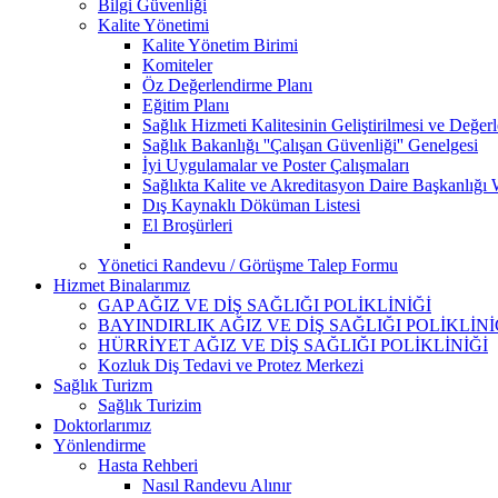
Bilgi Güvenliği
Kalite Yönetimi
Kalite Yönetim Birimi
Komiteler
Öz Değerlendirme Planı
Eğitim Planı
Sağlık Hizmeti Kalitesinin Geliştirilmesi ve Değer
Sağlık Bakanlığı ''Çalışan Güvenliği'' Genelgesi
İyi Uygulamalar ve Poster Çalışmaları
Sağlıkta Kalite ve Akreditasyon Daire Başkanlığı 
Dış Kaynaklı Döküman Listesi
El Broşürleri
Yönetici Randevu / Görüşme Talep Formu
Hizmet Binalarımız
GAP AĞIZ VE DİŞ SAĞLIĞI POLİKLİNİĞİ
BAYINDIRLIK AĞIZ VE DİŞ SAĞLIĞI POLİKLİNİ
HÜRRİYET AĞIZ VE DİŞ SAĞLIĞI POLİKLİNİĞİ
Kozluk Diş Tedavi ve Protez Merkezi
Sağlık Turizm
Sağlık Turizim
Doktorlarımız
Yönlendirme
Hasta Rehberi
Nasıl Randevu Alınır